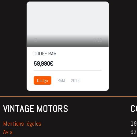
19
DODGE RAM
59,990€
Dodge
RAM
2018
17.000km
59,990€
VINTAGE MOTORS
C
Mentions légales
195
Avis
62