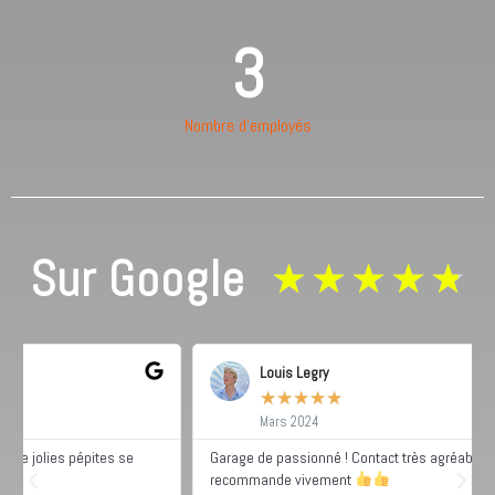
3
Nombre d'employés
Sur Google
★
★
★
★
★
Louis Legry
★
★
★
★
★
Mars 2024
Garage de passionné ! Contact très agréable et facile. Je
recommande vivement