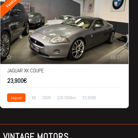
Vendue
27
JAGUAR XK COUPE
23,900€
Jaguar
XK
2006
130.000km
23,900€
VINTAGE MOTORS