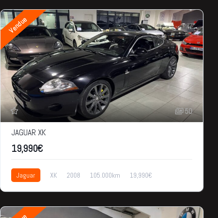
Vendue
50
JAGUAR XK
19,990€
Jaguar
XK
2008
105.000km
19,990€