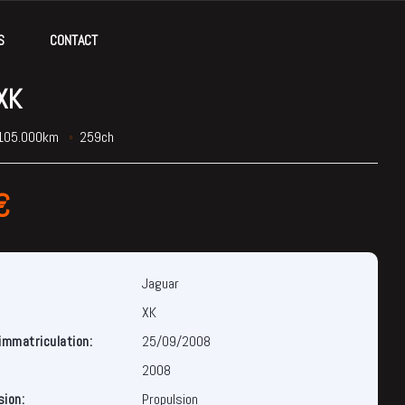
S
CONTACT
XK
105.000km
259ch
€
Jaguar
XK
immatriculation:
25/09/2008
2008
ion:
Propulsion