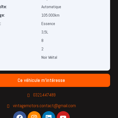
oîte:
Automatique
ge:
105.000km
:
Essence
3,5L
8
2
Noir Métal
Ce véhicule m'intéresse
0321447489
vintagemotors.contact@gmail.com