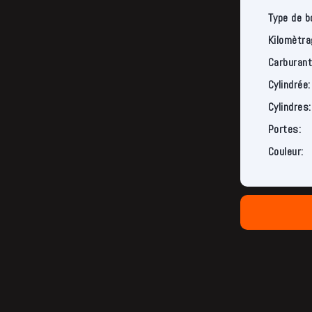
Type de b
Kilomètra
Carburant
Cylindrée:
Cylindres:
Portes:
Couleur: