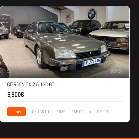
20
CITROEN CX 2.5 138 GTI
9,900€
citroën
CX 138 GTI
1985
165.000km
9,900€