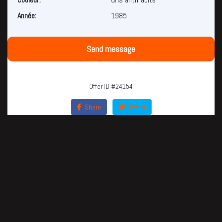
Année:
1985
Send message
Offer ID #24154
Share
Tweet