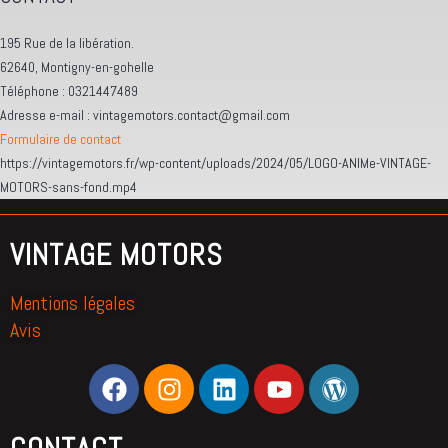
195 Rue de la libération.
62640, Montigny-en-gohelle
Téléphone : 0321447489
Adresse e-mail : vintagemotors.contact@gmail.com
Formulaire de contact
https://vintagemotors.fr/wp-content/uploads/2024/05/LOGO-ANIMe-VINTAGE-
MOTORS-sans-fond.mp4
VINTAGE MOTORS
Mentions légales
Avis