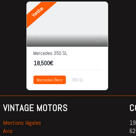
Vendue
30
Mercedes 350 SL
18,500€
Mercedes-Benz
350 SL
2006
145.000km
18,500€
VINTAGE MOTORS
C
Mentions légales
195
Avis
62