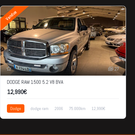
Vendue
27
DODGE RAM 1500 5.2 V8 BVA
12,990€
Dodge
dodge ram
2006
75.000km
12,990€