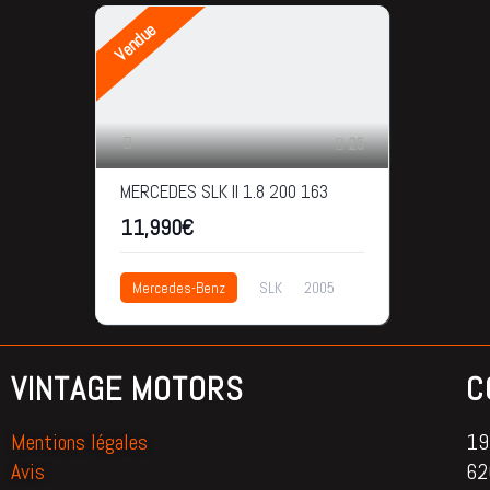
Vendue
25
MERCEDES SLK II 1.8 200 163
11,990€
Mercedes-Benz
SLK
2005
98.000km
11,990€
VINTAGE MOTORS
C
Mentions légales
195
Avis
62