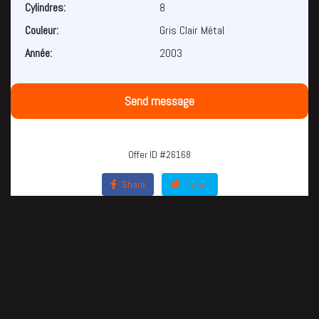
Cylindres:
8
Couleur:
Gris Clair Métal
Année:
2003
Send message
Offer ID #26168
Share
Tweet