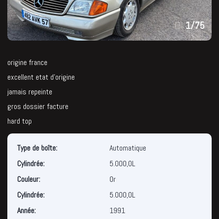
1
/
75
origine france
excellent etat d’origine
jamais repeinte
gros dossier facture
hard top
Type de boîte:
Automatique
Cylindrée:
5.000,0L
Couleur:
Or
Cylindrée:
5.000,0L
Année:
1991