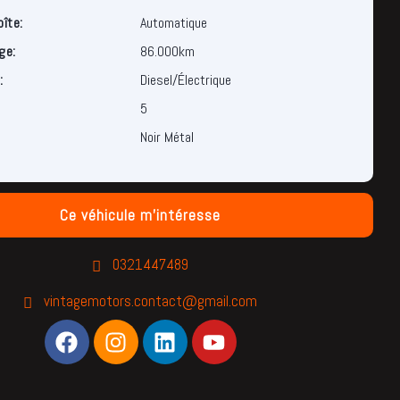
oîte:
Automatique
ge:
86.000km
:
Diesel/Électrique
5
Noir Métal
Ce véhicule m'intéresse
0321447489
vintagemotors.contact@gmail.com