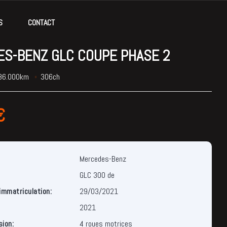
S
CONTACT
S-BENZ GLC COUPE PHASE 2
86.000km
306ch
€
Mercedes-Benz
GLC 300 de
immatriculation:
29/03/2021
2021
ion:
4 roues motrices