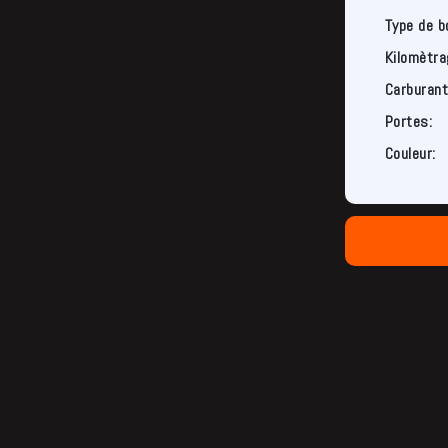
Type de b
Kilomètra
Carburant
Portes:
Couleur: