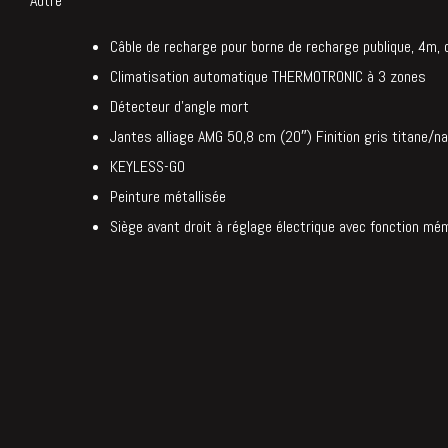
Autre
Câble de recharge pour borne de recharge publique, 4m, d
Climatisation automatique THERMOTRONIC à 3 zones
Détecteur d’angle mort
Jantes alliage AMG 50,8 cm (20″) Finition gris titane/n
KEYLESS-GO
Peinture métallisée
Siège avant droit à réglage électrique avec fonction mé