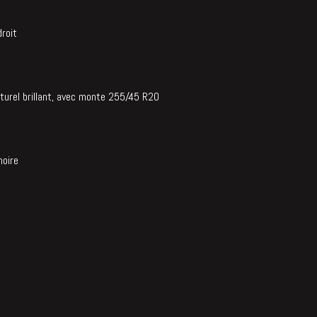
roit
aturel brillant, avec monte 255/45 R20
moire