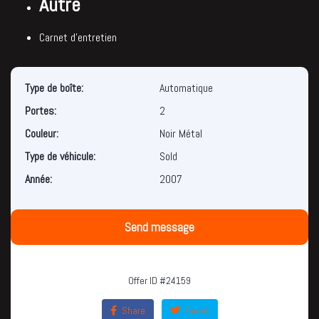
Autre
Carnet d’entretien
Type de boîte:
Automatique
Portes:
2
Couleur:
Noir Métal
Type de véhicule:
Sold
Année:
2007
Send message
Offer ID #24159
Share
Tweet