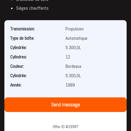
Sièges chauffants
Transmission:
Propulsion
Type de boîte:
Automatique
Cylindrée:
5.300,0L
Cylindres:
12
Couleur:
Bordeaux
Cylindrée:
5.300,0L
Année:
1989
Send message
Offer ID #29987