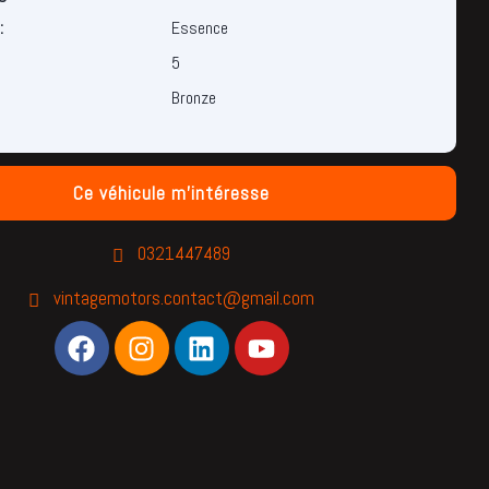
:
Essence
5
Bronze
Ce véhicule m'intéresse
0321447489
vintagemotors.contact@gmail.com