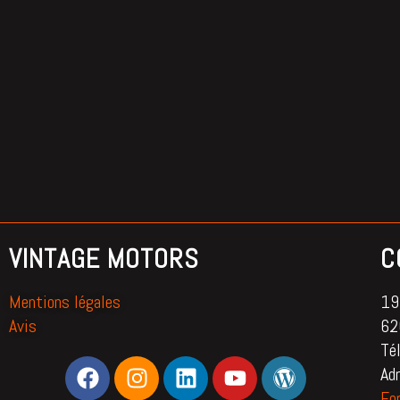
VINTAGE MOTORS
C
Mentions légales
195
Avis
62
Té
Ad
Fo