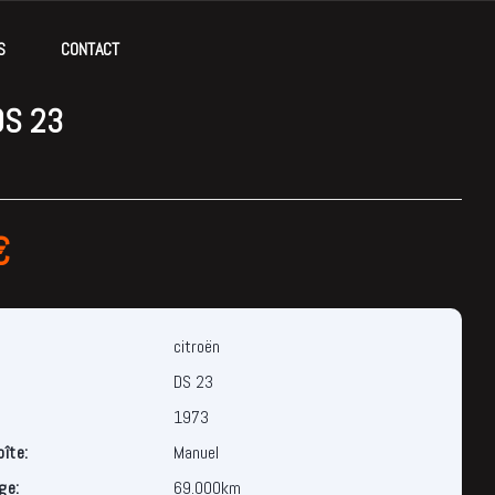
S
CONTACT
DS 23
€
citroën
DS 23
1973
oîte:
Manuel
ge:
69.000km