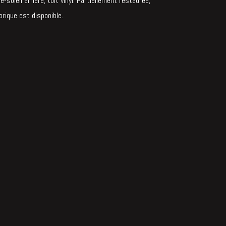
-soleil arrière, toit vinyl. Partiellement restaurée,
rique est disponible.