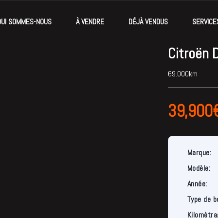
QUI SOMMES-NOUS
À VENDRE
DÉJÀ VENDUS
SERVICE
Citroën 
69.000km
39,900
Marque:
Modèle:
Année:
Type de b
Kilomètra