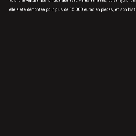
Voici une voiture marron Scarabé avec vitres teintées, boîte hydro, pare
elle a été démontée pour plus de 15 000 euros en pièces, et son histo