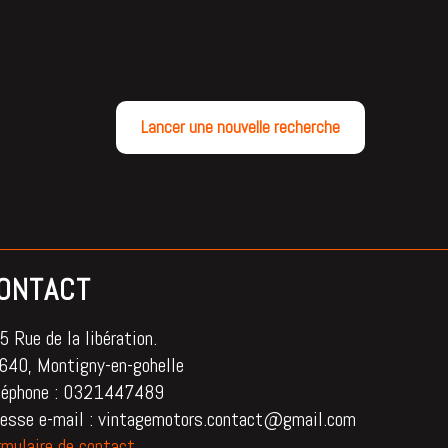
Lancer une nouvelle recherche
ONTACT
 Rue de la libération.
640, Montigny-en-gohelle
léphone : 0321447489
resse e-mail : vintagemotors.contact@gmail.com
rmulaire de contact