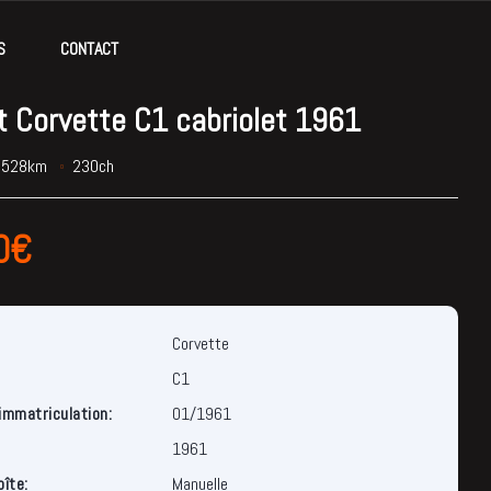
S
CONTACT
t Corvette C1 cabriolet 1961
.528km
230ch
0€
Corvette
C1
immatriculation:
01/1961
1961
oîte:
Manuelle