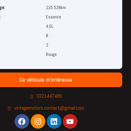
ge:
125.528km
:
Essence
4,6L
8
2
Rouge
Ce véhicule m'intéresse
0321447489
vintagemotors.contact@gmail.com