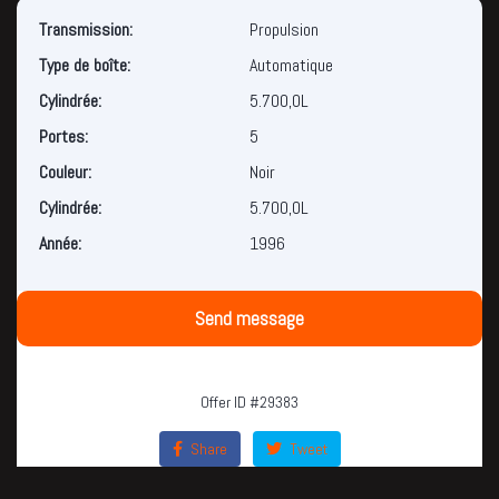
Transmission:
Propulsion
Type de boîte:
Automatique
Cylindrée:
5.700,0L
Portes:
5
Couleur:
Noir
Cylindrée:
5.700,0L
Année:
1996
Send message
Offer ID #29383
Share
Tweet