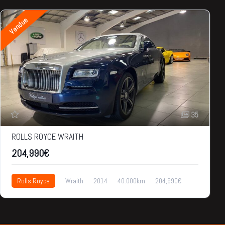
Vendue
35
ROLLS ROYCE WRAITH
204,990€
Rolls Royce
Wraith
2014
40.000km
204,990€