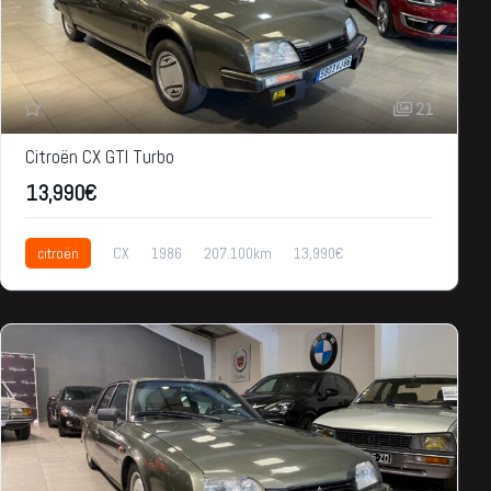
21
Citroën CX GTI Turbo
13,990€
citroën
CX
1986
207.100km
13,990€