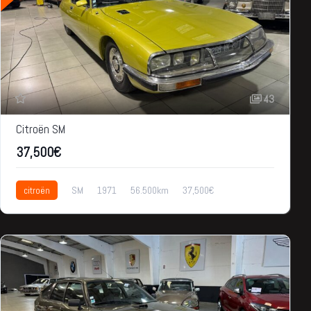
43
Citroën SM
37,500€
citroën
SM
1971
56.500km
37,500€