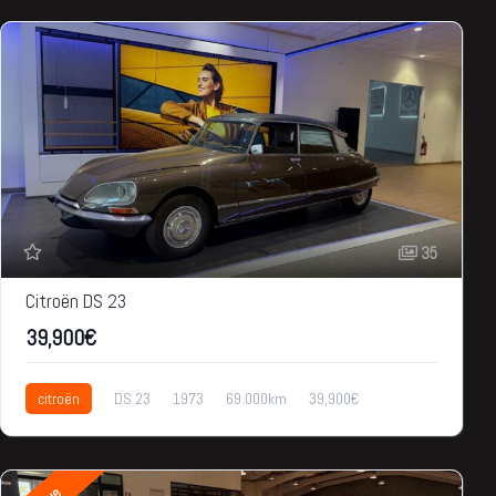
35
Citroën DS 23
39,900€
citroën
DS 23
1973
69.000km
39,900€