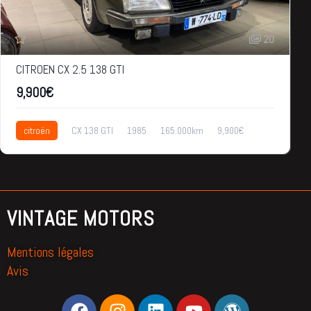
20
CITROEN CX 2.5 138 GTI
9,900€
citroën
CX 138 GTI
1985
165.000km
9,900€
VINTAGE MOTORS
Mentions légales
Avis