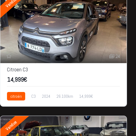
Vendue
24
Citroen C3
14,999€
citroën
C3
2024
26.100km
14,999€
Vendue