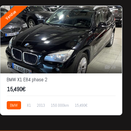
Vendue
29
BMW X1 E84 phase 2
15,490€
BMW
X1
2013
150.000km
15,490€