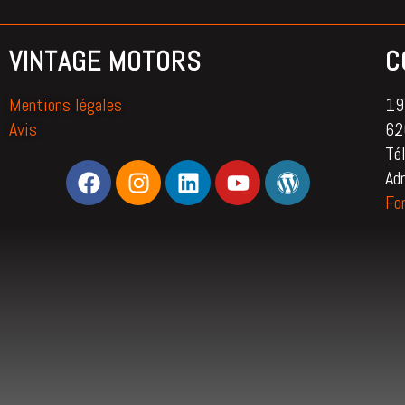
VINTAGE MOTORS
C
Mentions légales
195
Avis
62
Té
Ad
Fo