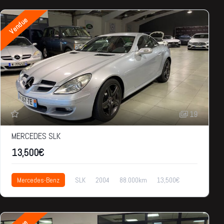
Vendue
19
MERCEDES SLK
13,500€
Mercedes-Benz
SLK
2004
88.000km
13,500€