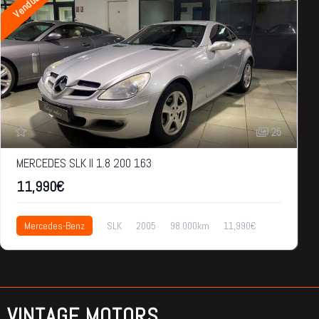
Vendue
25
MERCEDES SLK II 1.8 200 163
11,990€
Mercedes-Benz
SLK
2005
98.000km
11,990€
VINTAGE MOTORS