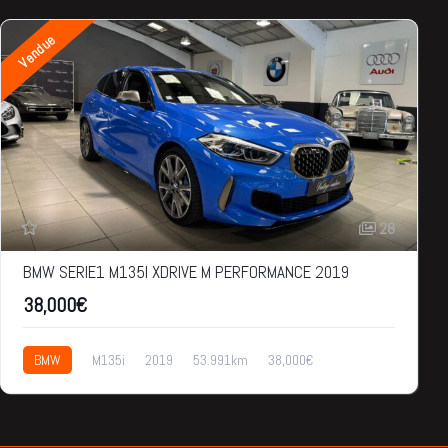
Vendue
28
BMW SERIE1 M135I XDRIVE M PERFORMANCE 2019
38,000€
BMW
M135i
2019
53.991km
38,000€