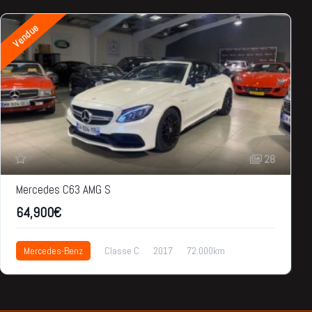
Vendue
28
Mercedes C63 AMG S
64,900€
Mercedes-Benz
Classe C
2017
72.000km
64,900€