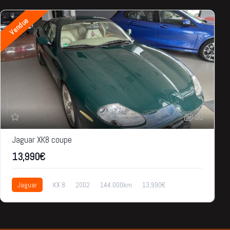
Vendue
30
Jaguar XK8 coupe
13,990€
Jaguar
KX 8
2002
144.000km
13,990€