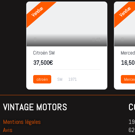
Vendue
Vendue
43
Citroën SM
Merced
37,500€
16,50
citroën
SM
1971
Merce
56.500km
37,500€
1991
VINTAGE MOTORS
C
Mentions légales
195
Avis
62