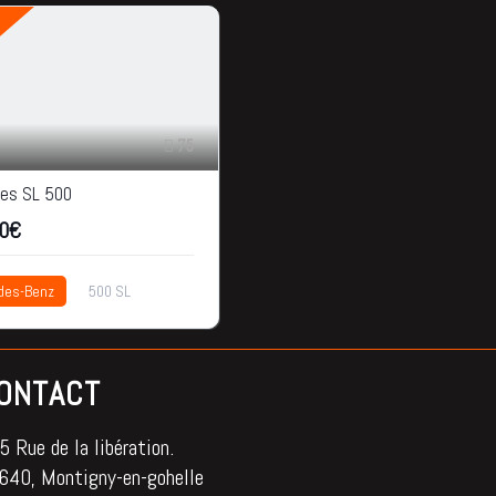
75
es SL 500
0€
des-Benz
500 SL
16,500€
ONTACT
 Rue de la libération.
640, Montigny-en-gohelle