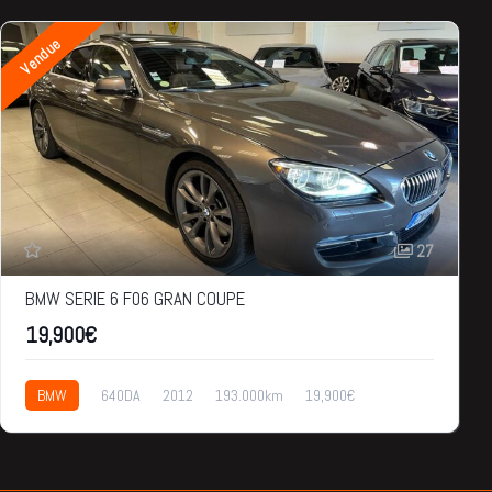
Vendue
27
BMW SERIE 6 F06 GRAN COUPE
19,900€
BMW
640DA
2012
193.000km
19,900€