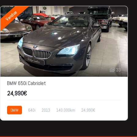
Vendue
33
BMW 650i Cabriolet
24,990€
BMW
640i
2013
140.000km
24,990€