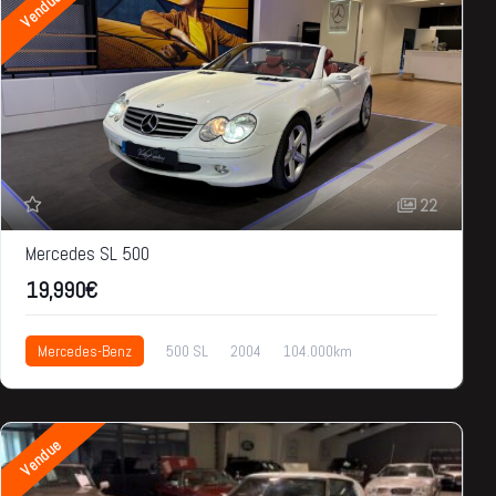
Vendue
22
Mercedes SL 500
19,990€
Mercedes-Benz
500 SL
2004
104.000km
19,990€
Vendue