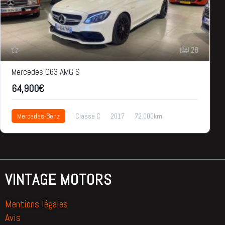
28
Mercedes C63 AMG S
64,900€
Mercedes-Benz
Classe C
2017
72.000km
64,900€
VINTAGE MOTORS
Mentions légales
Avis