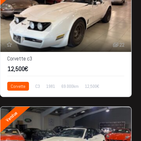
22
Corvette c3
12,500€
Corvette
C3
1981
69.000km
12,500€
Vendue